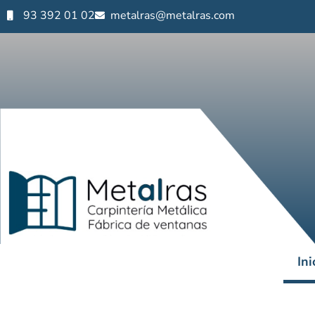
93 392 01 02
metalras@metalras.com
Ini