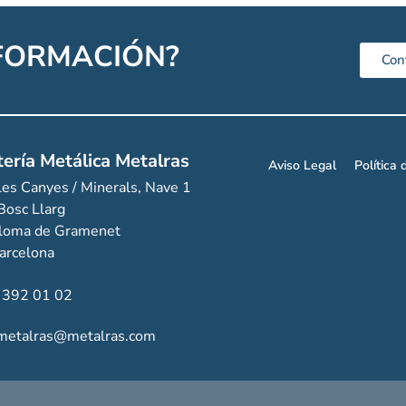
NFORMACIÓN?
Con
tería Metálica Metalras
Aviso Legal
Política 
les Canyes / Minerals, Nave 1
 Bosc Llarg
oloma de Gramenet
arcelona
3 392 01 02
 metalras@metalras.com