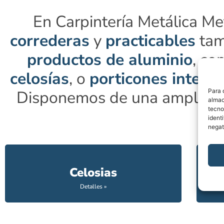
En Carpintería Metálica M
correderas
y
practicables
tam
productos de aluminio
, co
celosías
, o
porticones interio
Para 
Disponemos de una amplia va
almac
tecno
ident
negat
Celosias
Detalles »