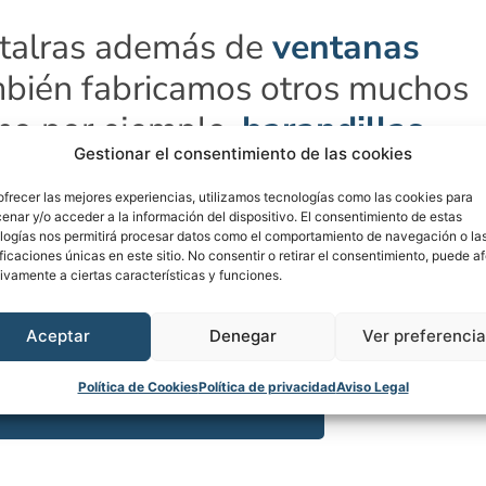
etalras además de
ventanas
bién fabricamos otros muchos
mo por ejemplo,
barandillas
,
Gestionar el consentimiento de las cookies
res
para ventanas practicables.
ofrecer las mejores experiencias, utilizamos tecnologías como las cookies para
riedad de modelos y colores.
enar y/o acceder a la información del dispositivo. El consentimiento de estas
logías nos permitirá procesar datos como el comportamiento de navegación o la
ificaciones únicas en este sitio. No consentir o retirar el consentimiento, puede a
ivamente a ciertas características y funciones.
Aceptar
Denegar
Ver preferenci
Barandillas
Política de Cookies
Política de privacidad
Aviso Legal
Detalles »